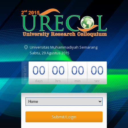
Universitas Muhammadiyah Semarang
Sabtu, 29 Agustus 2015
00
00
00
00
days
hrs
min
sec
Submit/Login