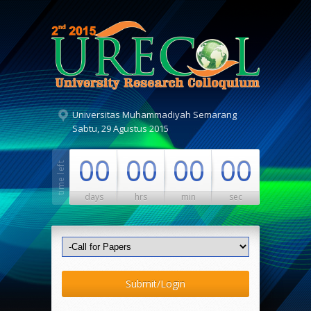
Universitas Muhammadiyah Semarang
Sabtu, 29 Agustus 2015
00
00
00
00
days
hrs
min
sec
Submit/Login