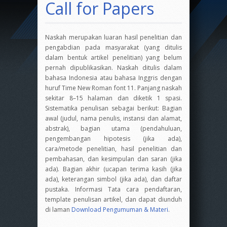
Call for Papers
Naskah merupakan luaran hasil penelitian dan
pengabdian pada masyarakat (yang ditulis
dalam bentuk artikel penelitian) yang belum
pernah dipublikasikan. Naskah ditulis dalam
bahasa Indonesia atau bahasa Inggris dengan
huruf Time New Roman font 11. Panjang naskah
sekitar 8–15 halaman dan diketik 1 spasi.
Sistematika penulisan sebagai berikut: Bagian
awal (judul, nama penulis, instansi dan alamat,
abstrak), bagian utama (pendahuluan,
pengembangan hipotesis (jika ada),
cara/metode penelitian, hasil penelitian dan
pembahasan, dan kesimpulan dan saran (jika
ada). Bagian akhir (ucapan terima kasih (jika
ada), keterangan simbol (jika ada), dan daftar
pustaka. Informasi Tata cara pendaftaran,
template penulisan artikel, dan dapat diunduh
di laman
Download Pengumuman & Materi
.